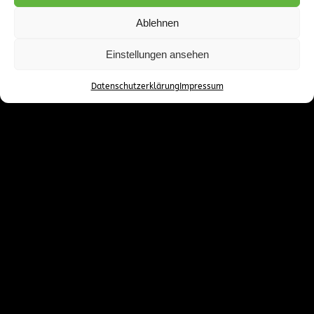
Ablehnen
Jugendfarm Ludwigshafen-Pfingstweide e.V.
Einstellungen ansehen
Athener Str. , 67069 Ludwigshafen
vorstand@jufalu.de
Datenschutzerklärung
Impressum
Tel.: 0621/5042855
Öffnungszeiten
Montag:
Geöffnet für Kinder von 6-16 Jahren
13:30 Uhr – 17:00 Uhr
Dienstag:
Geöffnet für Kinder von 6-16 Jahren
13:30 Uhr – 17:00 Uhr