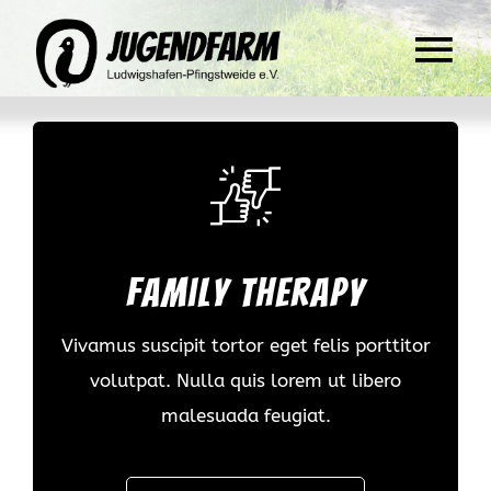
Zum
Inhalt
springen
Togg
Navi
Verein
Unser
Paten
Family therapy
Termi
Vivamus suscipit tortor eget felis porttitor
volutpat. Nulla quis lorem ut libero
malesuada feugiat.
Über 
News